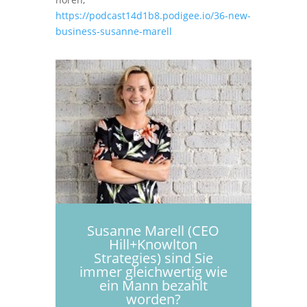
https://podcast14d1b8.podigee.io/36-new-
business-susanne-marell
Susanne Marell (CEO
Hill+Knowlton
Strategies) sind Sie
immer gleichwertig wie
ein Mann bezahlt
worden?