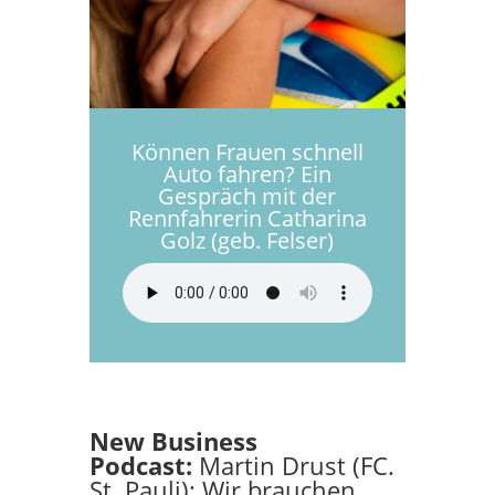
Können Frauen schnell
Auto fahren? Ein
Gespräch mit der
Rennfahrerin Catharina
Golz (geb. Felser)
New Business
Podcast:
Martin Drust (FC.
St. Pauli): Wir brauchen