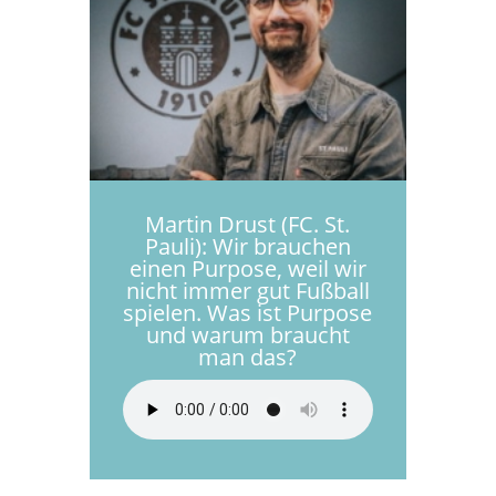
Martin Drust (FC. St.
Pauli): Wir brauchen
einen Purpose, weil wir
nicht immer gut Fußball
spielen. Was ist Purpose
und warum braucht
man das?