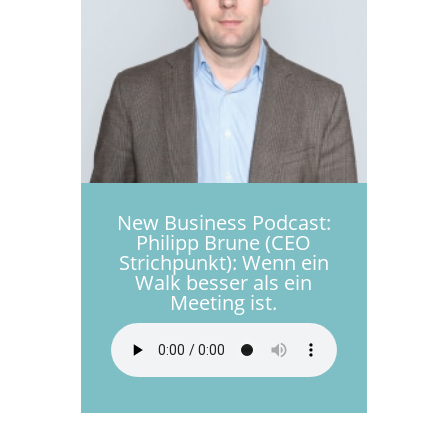
New Business Podcast:
Philipp Brune (CEO
Strichpunkt): Wenn ein
Walk besser als ein
Meeting ist.