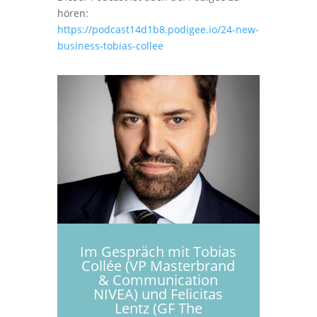
hören:
https://podcast14d1b8.podigee.io/24-new-
business-tobias-collee
Im Gespräch mit Tobias
Collée (VP Masterbrand
& Communication
NIVEA) und Felicitas
Lentz (GF The