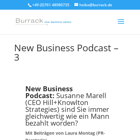
+49 (0)761 48980735
heiko@burrack.de
New Business Podcast –
3
New Business
Podcast:
Susanne Marell
(CEO Hill+Knowlton
Strategies) sind Sie immer
gleichwertig wie ein Mann
bezahlt worden?
Mit Beiträgen von Laura Montag (PR-