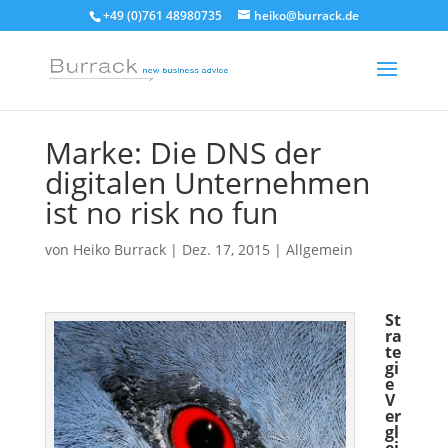
+49 (0)761 48980735
heiko@burrack.de
Marke: Die DNS der
digitalen Unternehmen
ist no risk no fun
von
Heiko Burrack
|
Dez. 17, 2015
|
Allgemein
St
ra
te
gi
e
V
er
gl