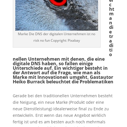
ei
c
ht
m
a
n
di
e
Marke Die DNS der digitalen Unternehmen ist no
tr
a
risk no fun Copyright: Pixabay
di
ti
o
nellen Unternehmen mit denen, die eine
digitale DNS haben, so fallen einige
Unterschiede auf. Ein wichtiger besteht in
der Antwort auf die Frage, wie man als
Marke mit Innovationen umgeht. Gastautor
Heiko Burrack beleuchtet die Problematiken
Gerade bei den traditionellen Unternehmen besteht
die Neigung, ein neue Marke (Produkt oder eine
neue Dienstleistung) idealerweise final zu Ende zu
entwickeln. Erst wenn das neue Angebot wirklich
fertig ist und es am besten auch noch mehrmals