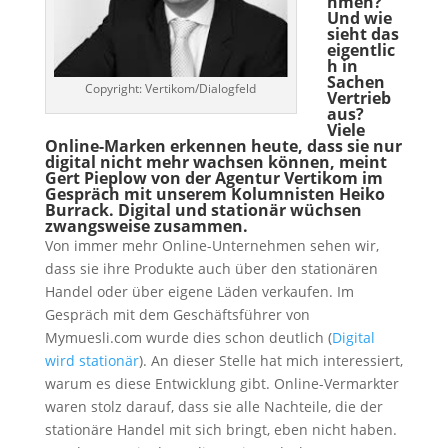
hmen?
Und wie
sieht das
eigentlic
h in
Sachen
Copyright: Vertikom/Dialogfeld
Vertrieb
aus?
Viele
Online-Marken erkennen heute, dass sie nur
digital nicht mehr wachsen können, meint
Gert Pieplow von der Agentur Vertikom im
Gespräch mit unserem Kolumnisten Heiko
Burrack. Digital und stationär wüchsen
zwangsweise zusammen.
Von immer mehr Online-Unternehmen sehen wir,
dass sie ihre Produkte auch über den stationären
Handel oder über eigene Läden verkaufen. Im
Gespräch mit dem Geschäftsführer von
Mymuesli.com wurde dies schon deutlich (
Digital
wird stationär
). An dieser Stelle hat mich interessiert,
warum es diese Entwicklung gibt. Online-Vermarkter
waren stolz darauf, dass sie alle Nachteile, die der
stationäre Handel mit sich bringt, eben nicht haben.