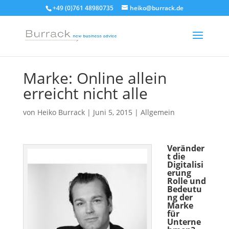
+49 (0)761 48980735
heiko@burrack.de
Marke: Online allein
erreicht nicht alle
von
Heiko Burrack
|
Juni 5, 2015
|
Allgemein
Veränder
t die
Digitalisi
erung
Rolle und
Bedeutu
ng der
Marke
für
Unterne