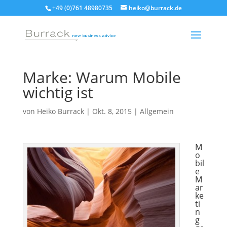
+49 (0)761 48980735
heiko@burrack.de
Marke: Warum Mobile
wichtig ist
von
Heiko Burrack
|
Okt. 8, 2015
|
Allgemein
M
o
bil
e
M
ar
ke
ti
n
g