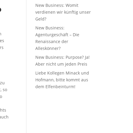
n
New Business: Womit
o
verdienen wir künftig unser
Geld?
New Business:
h
Agenturgeschäft – Die
 es
Renaissance der
rs
Alleskönner?
New Business: Purpose? Ja!
Aber nicht um jeden Preis
Liebe Kollegen Minack und
n
Hofmann, bitte kommt aus
 zu
dem Elfenbeinturm!
, so
wo
chts
 auch