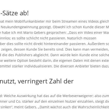
-Sätze ab!
So hat mein Mobilfunkanbieter mir beim Streamen eines Videos gleic
ur Neukundengewinnung gezeigt. Obwohl ich schon Kunde dieser 
e habe ich mit Mario Gebers gesprochen: „Dass ein Video einer Ma
sinnlos; es sollte schlicht nicht passieren. Natürlich müssen
er dies sollte nicht direkt hintereinander passieren. Außerdem so
zeigen, dessen Kunde Sie bereits sind. Dies kann man vermeiden,
 die des Publishers abgleicht. Dann würde kein Kunde eine solch
e weitere Option besteht darin, die eigenen Daten mit denen exte
ittel stärker individualisieren. Die diversen Anbieter bieten daz
utzt, verringert Zahl der
d: Welche Auswirkung hat das auf die Werbeverweigerer; also zu
ner und Co. stärker auf den einzelnen Nutzer einzahlen, steigt di
 sinken“, meint Gebers. „Damit wächst auch die Wahrscheinlichkeit