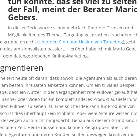
tun könnte. das sei viel zu selte
der Fall, meint der Berater Mari
Gebers.
In dieser Serie wurde schon mehrfach über die Grenzen und
Möglichkeiten des Themas Targeting gesprochen. Nachdem ic
elgruppe erreicht (
Über den Sinn und Unsinn von Targeting
), geht
 dies am sinnvollsten passiert. Hierüber habe ich mit Mario Gebe
uf dem datengetriebenen Online-Marketing.
egmentieren
eitert heute oft daran, dass sowohl die Agenturen als auch dere
 am besten ihre Daten einsetzen können. Um ein triviales Beispiel
be, dass ein Nutzer in der Vergangenheit rote Pullover gekauft hat
 Banner oder Video für ein komplett anderes Produkt ausliefern, 
ten Pullover zu sehen ist. Eine solche Idee kann für Produkte von
sch ist dies überhaupt kein Problem. Aber viele Akteure wissen ni
n deswegen auch nicht mitgedacht. Genau aus diesem Grund sind
ten alten Zeit. Heute müssen und können Zielgruppen aber viel
den. Agenturen und deren Kunden sollten deswegen kreativer mit